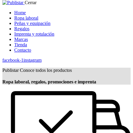
Cerrar
Home
Ropa laboral
Peñas y equipación
Regalos
Imprenta y rotulación
Marcas
Tienda
Contacto
facebook-1
instagram
Publistar
Conoce todos los productos
Ropa laboral, regalos, promociones e imprenta