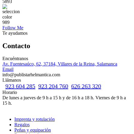
58
93
9
89
Follow Me
Te ayudamos
Contacto
Encuéntranos
Av. Fuentesaúco, 62, 37184, Villares de la Reina, Salamanca
Email
info@publistarhelmantica.com
Llámanos
923 604 285
923 204 760
626 263 320
Horario
De lunes a jueves de 9 h a 15 h y de 16 h a 18 h.
Viernes de 9 h a
15 h.
Imprenta y rotulación
Regalos
Peñas y equipación