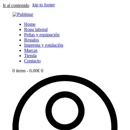
Skip to content
Skip to footer
Ir al contenido
Home
Ropa laboral
Peñas y equipación
Regalos
Imprenta y rotulación
Marcas
Tienda
Contacto
0 items
-
0.00€
0